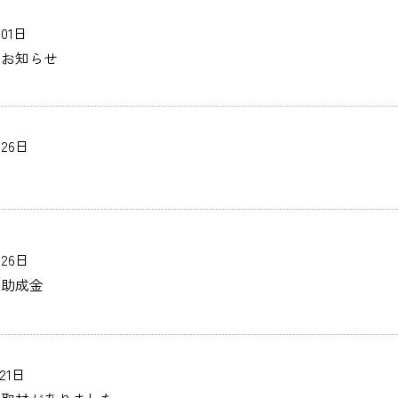
南区青少年の地域活動拠点事業(横浜青年館 M‐base）
月01日
のお知らせ
月26日
月26日
＊助成金
21日