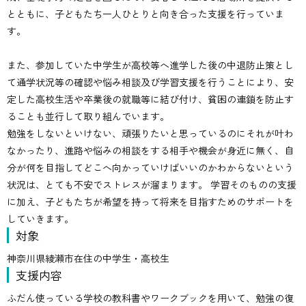
とともに、子どもたち一人ひとりと向き合った支援を行っていま
横浜市瀬谷区寄り添い型学習支援事業
す。
綾瀬市生活困窮世帯学習支援事業
居場所支援
また、参加していた中学生が高校等へ進学した後の中退防止策とし
て通学状況等の確認や悩み相談及び学習支援を行うことにより、安
南区青少年の地域活動拠点事業(横浜青年館 M‐base）
定した高校生活や卒業後の就職等に結び付け、貧困の連鎖を防止す
ることも並行して取り組んでいます。
勉強をしないといけない、頑張りたいと思っているのにそれが叶わ
出張体験プログラム
なかったり、進路や悩みの相談をする相手や機会が身近に無く、自
放課後イングリッシュ/Let’s have fun!
分が何を目指してどこへ向かっていけばいいのかわからないという
状況は、とても不安でストレスが溜まります。 学習そのものの支援
放課後マンガ教室初級/中級
に加え、子どもたちが希望を持って将来を目指すためのサポートを
おもしろサイエンス
していきます。
お仕事体験・だがしや楽校
対象
その他のプログラム
神奈川県綾瀬市在住の中学生・高校生
支援内容
子ども・若者支援
ボランティア活動
ふだん使っている学校の教科書やワークブックを用いて、勉強の復