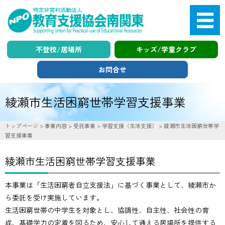
不登校/居場所
キッズ/学童クラブ
お問合せ
綾瀬市生活困窮世帯学習支援事業
search
トップページ
>
事業内容
>
受託事業
>
学習支援（生活支援）
>
綾瀬市生活困窮世帯学
習支援事業
放課後児童支援
綾瀬市生活困窮世帯学習支援事業
キッズクラブ・学童支援
本事業は「生活困窮者自立支援法」に基づく事業として、綾瀬市か
不登校・引きこもり支援
ら委託を受け実施しています。
ハートフルみなみ
生活困窮世帯の中学生を対象とし、協調性、自主性、社会性の育
学習支援（生活支援）
成、基礎学力の定着を図るため、安心して通える居場所を提供する