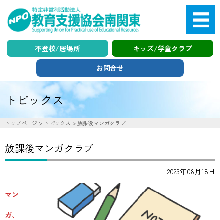
不登校/居場所
キッズ/学童クラブ
お問合せ
トピックス
search
トップページ
>
トピックス
>
放課後マンガクラブ
放課後マンガクラブ
放課後児童支援
キッズクラブ・学童支援
2023年08月18日
不登校・引きこもり支援
マン
ハートフルみなみ
ガ、
学習支援（生活支援）