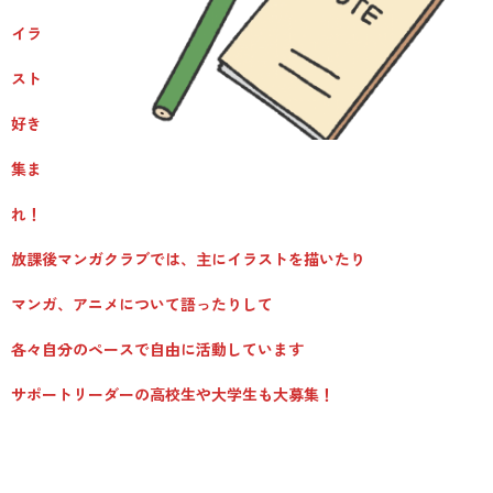
横浜市瀬谷区寄り添い型学習支援事業
イラ
綾瀬市生活困窮世帯学習支援事業
スト
居場所支援
好き
南区青少年の地域活動拠点事業(横浜青年館 M‐base）
集ま
れ！
出張体験プログラム
放課後マンガクラブでは、主にイラストを描いたり
放課後イングリッシュ/Let’s have fun!
放課後マンガ教室初級/中級
マンガ、アニメについて語ったりして
おもしろサイエンス
各々自分のペースで自由に活動しています
お仕事体験・だがしや楽校
サポートリーダーの高校生や大学生も大募集！
その他のプログラム
子ども・若者支援
ボランティア活動