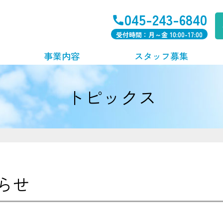
045-243-6840
受付時間：月～金 10:00-17:00
事業内容
スタッフ募集
トピックス
放課後児童支援
キッズクラブ・学童支援
不登校・引きこもり支援
ハートフルみなみ
学習支援（生活支援）
らせ
横浜市瀬谷区寄り添い型学習支援事業
綾瀬市生活困窮世帯学習支援事業
居場所支援