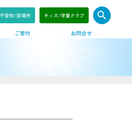
search
不登校/居場所
キッズ/学童クラブ
ご寄付
お問合せ
出張体験プログラム
放課後イングリッシュ/Let’s have fun!
放課後マンガ教室初級/中級
おもしろサイエンス
お仕事体験・だがしや楽校
その他のプログラム
子ども・若者支援
ボランティア活動