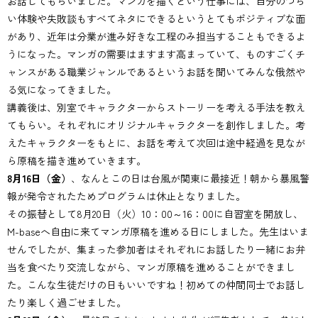
お話してもらいました。マンガを描くという仕事には、自分のつら
コーディネート
い体験や失敗談もすべてネタにできるというとてもポジティブな面
があり、近年は分業が進み好きな工程のみ担当することもできるよ
うになった。マンガの需要はますます高まっていて、ものすごくチ
ャンスがある職業ジャンルであるというお話を聞いてみんな俄然や
る気になってきました。
講義後は、別室でキャラクターからストーリーを考える手法を教え
てもらい。それぞれにオリジナルキャラクターを創作しました。考
えたキャラクターをもとに、お話を考えて次回は途中経過を見なが
ら原稿を描き進めていきます。
8月16日（金）
、なんとこの日は台風が関東に最接近！朝から暴風警
報が発令されたためプログラムは休止となりました。
その振替として8月20日（火）10：00～16：00に自習室を開放し、
M-baseへ自由に来てマンガ原稿を進める日にしました。先生はいま
せんでしたが、集まった参加者はそれぞれにお話したり一緒にお弁
当を食べたり交流しながら、マンガ原稿を進めることができまし
た。こんな生徒だけの日もいいですね！初めての仲間同士でお話し
たり楽しく過ごせました。