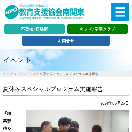
不登校/居場所
キッズ/学童クラブ
お問合せ
イベント
search
トップページ
>
イベント
>
夏休みスペシャルプログラム実施報告
夏休みスペシャルプログラム実施報告
放課後児童支援
キッズクラブ・学童支援
2024年08月26日
不登校・引きこもり支援
『編
ハートフルみなみ
集部
持ち
学習支援（生活支援）