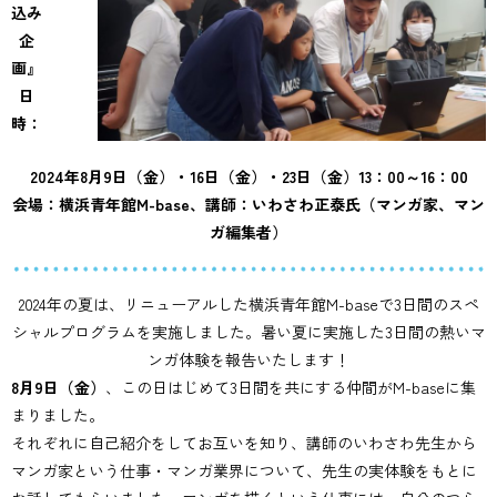
込み
横浜市瀬谷区寄り添い型学習支援事業
企
綾瀬市生活困窮世帯学習支援事業
画』
日
居場所支援
時：
南区青少年の地域活動拠点事業(横浜青年館 M‐base）
2024年8月9日（金）・16日（金）・23日（金）13：00～16：00
会場：横浜青年館M-base、講師：いわさわ正泰氏（マンガ家、マン
ガ編集者）
出張体験プログラム
放課後イングリッシュ/Let’s have fun!
2024年の夏は、リニューアルした横浜青年館M-baseで3日間のスペ
放課後マンガ教室初級/中級
シャルプログラムを実施しました。暑い夏に実施した3日間の熱いマ
おもしろサイエンス
ンガ体験を報告いたします！
お仕事体験・だがしや楽校
8月9日（金）
、この日はじめて3日間を共にする仲間がM-baseに集
その他のプログラム
まりました。
それぞれに自己紹介をしてお互いを知り、講師のいわさわ先生から
子ども・若者支援
マンガ家という仕事・マンガ業界について、先生の実体験をもとに
ボランティア活動